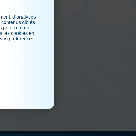
iaux
ement, d’analyses
s contenus ciblés
 publicitaires.
s les cookies en
 vos préférences.
.