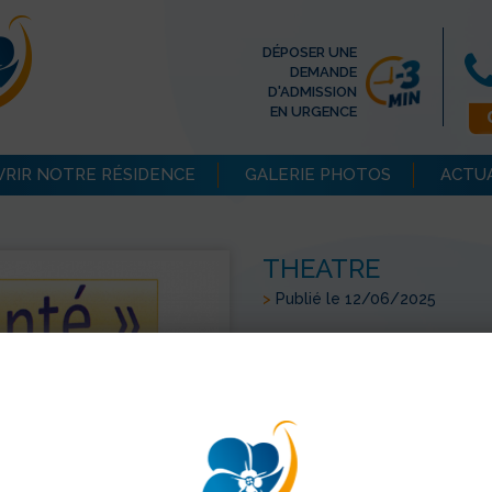
DÉPOSER UNE
DEMANDE
D'ADMISSION
EN URGENCE
RIR NOTRE RÉSIDENCE
GALERIE PHOTOS
ACTU
THEATRE
>
Publié le 12/06/2025
La résidence a pu assister à
troupe
L’Atelier de Théâtre du
chaleureusement pour leur 
> Retour aux actualités