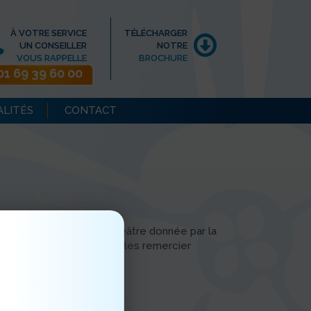
À VOTRE SERVICE
TÉLÉCHARGER
UN CONSEILLER
NOTRE
VOUS RAPPELLE
BROCHURE
01 69 39 60 00
ALITÉS
CONTACT
 une représentation de théâtre donnée par la
Nous tenons à les remercier
 Style Oh!
venue.