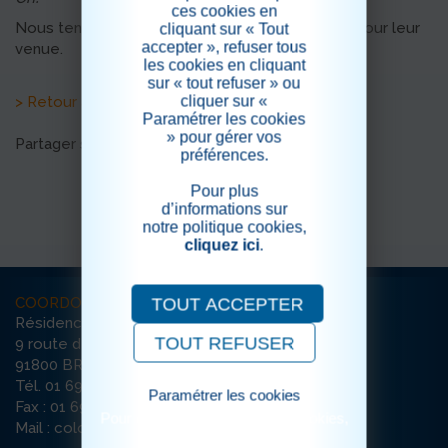
ces cookies en
Nous tenons à les remercier chaleureusement pour leur
cliquant sur « Tout
accepter », refuser tous
venue.
les cookies en cliquant
sur « tout refuser » ou
cliquer sur «
> Retour aux actualités
Paramétrer les cookies
» pour gérer vos
Partager sur les réseaux sociaux
préférences.
Pour plus
d’informations sur
notre politique cookies,
cliquez ici
.
COORDONNÉES
TOUT ACCEPTER
Résidence La Colombière
TOUT REFUSER
9 route de Brie
91800 BRUNOY
Tél. 01 69 39 60 00
Paramétrer les cookies
Fax : 01 69 39 31 99
Pour consulter notre politique cookies,
Mail : colombiere-brunoy@ehpad-sedna.fr
cliquez ici