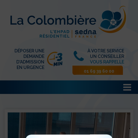
DÉPOSER UNE
À VOTRE SERVICE
DEMANDE
UN CONSEILLER
D'ADMISSION
VOUS RAPPELLE
EN URGENCE
01 69 39 60 00