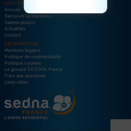
CONTENU DU SITE
Accueil
Découvrir la résidence
Galerie photos
Actualités
Contact
INFORMATIONS
Mentions légales
Politique de confidentialité
Politique cookies
Le groupe S.E.D.N.A. France
Foire aux questions
Liens utiles